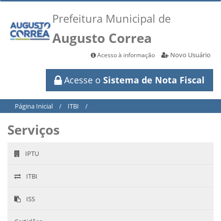
Prefeitura Municipal de
Augusto Correa
Novo Usuário
Acesso à informação
Acesse o
Sistema de Nota Fiscal
Página Inicial
ITBI
/
/
Serviços
IPTU
ITBI
ISS